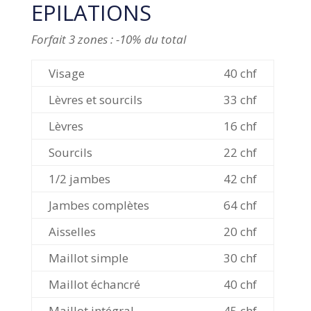
EPILATIONS
Forfait 3 zones : -10% du total
Visage
40 chf
Lèvres et sourcils
33 chf
Lèvres
16 chf
Sourcils
22 chf
1/2 jambes
42 chf
Jambes complètes
64 chf
Aisselles
20 chf
Maillot simple
30 chf
Maillot échancré
40 chf
Maillot intégral
45 chf